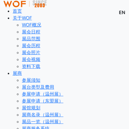
首页
EN
关于WOF
WOF概况
展会日程
展品范围
展会历程
展会照片
展会视频
资料下载
展商
参展须知
展台类型及费用
参展申请（温州展）
参展申请（东盟展）
展馆规划
展商名录（温州展）
展品一览（温州展）
展商服务系统