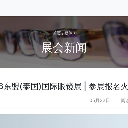
首页 / 媒体 /
展会新闻
26东盟(泰国)国际眼镜展 | 参展
05月22日
阅读