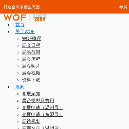
打造全球眼镜生态圈
参展
首页
关于WOF
WOF概况
展会日程
展品范围
展会历程
展会照片
展会视频
资料下载
展商
参展须知
展台类型及费用
参展申请（温州展）
参展申请（东盟展）
展馆规划
展商名录（温州展）