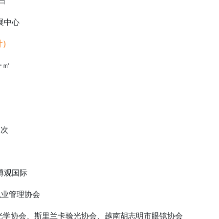
1日
会展中心
计）
0+㎡
0+家
+个
+人次
博观国际
光执业管理协会
视光学协会、斯里兰卡验光协会、越南胡志明市眼镜协会