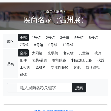
首页 / 展商 /
展商名录（温州展）
全部
1号馆
2号馆
3号馆
5号馆
6号馆
展区
7号馆
8号馆
9号馆
10号馆
全部
太阳镜
光学架
老花镜
儿童镜
镜片
配件
包装/装饰
智能眼镜
制造加工设备
仪器
品类
工模具
原材料
功能性眼镜
其他
隐形眼镜
成镜
搜索