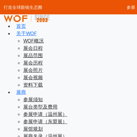
打造全球眼镜生态圈
参展
首页
关于WOF
WOF概况
展会日程
展品范围
展会历程
展会照片
展会视频
资料下载
展商
参展须知
展台类型及费用
参展申请（温州展）
参展申请（东盟展）
展馆规划
展商名录（温州展）