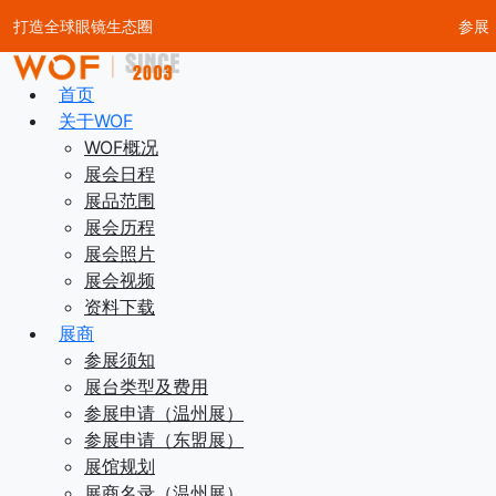
打造全球眼镜生态圈
参展
首页
关于WOF
WOF概况
展会日程
展品范围
展会历程
展会照片
展会视频
资料下载
展商
参展须知
展台类型及费用
参展申请（温州展）
参展申请（东盟展）
展馆规划
展商名录（温州展）