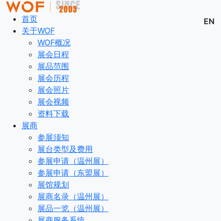
首页
EN
关于WOF
WOF概况
展会日程
展品范围
展会历程
展会照片
展会视频
资料下载
展商
参展须知
展台类型及费用
参展申请（温州展）
参展申请（东盟展）
展馆规划
展商名录（温州展）
展品一览（温州展）
展商服务系统