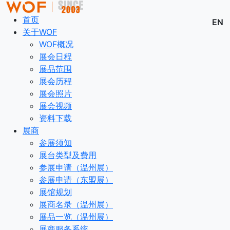
首页
EN
关于WOF
WOF概况
展会日程
展品范围
展会历程
展会照片
展会视频
资料下载
展商
参展须知
展台类型及费用
参展申请（温州展）
参展申请（东盟展）
展馆规划
展商名录（温州展）
展品一览（温州展）
展商服务系统