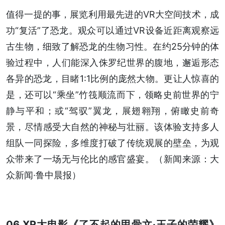
值得一提的事，展览利用最先进的VR大空间技术，成
功“复活”了恐龙。观众可以通过VR设备近距离观察远
古生物，细致了解恐龙的生物习性。在约25分钟的体
验过程中，人们能深入侏罗纪世界的腹地，邂逅形态
各异的恐龙，目睹1:1比例的庞然大物。更让人惊喜的
是，还可以“乘坐”竹筏顺流而下，领略史前世界的宁
静与平和；或“驾驭”翼龙，展翅翱翔，俯瞰史前奇
景，尽情感受大自然的神秘与壮丽。该体验支持多人
组队一同探险，多维度打破了传统观展的壁垒，为观
众带来了一场无与伦比的感官盛宴。（新闻来源：大
众新闻·鲁中晨报）
06 XR大电影《了不起的甲骨文·王子的荣耀》