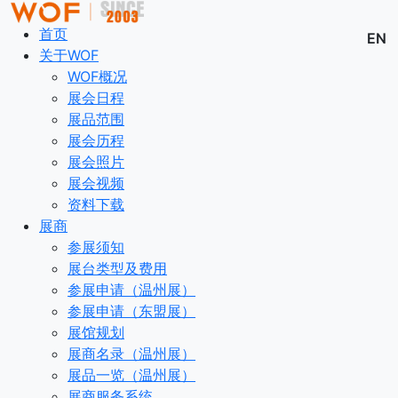
首页
EN
关于WOF
WOF概况
展会日程
展品范围
展会历程
展会照片
展会视频
资料下载
展商
参展须知
展台类型及费用
参展申请（温州展）
参展申请（东盟展）
展馆规划
展商名录（温州展）
展品一览（温州展）
展商服务系统