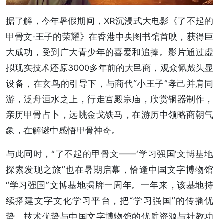
据了解，今年暑假期间，XR沉浸式大电影《了不起的
甲骨文·王子的荣耀》在香港中央图书馆首映，获得巨
大成功，受到广大青少年的喜爱和追捧。影片通过虚
拟现实技术还原3000多年前的大邑商，观众佩戴头显
设备，在玄鸟的引导下，与商代“小王子”孝己并肩同
游，泛舟洹水之上，行走宫殿宗庙，欣赏铜器制作，
亲历甲骨占卜，远眺金戈铁马，在游历中领略商朝气
象，在解谜中感悟甲骨神奇。
与此同时，“了不起的甲骨文——‘学习强国’文博基地
探索发现之旅”也在暑期启幕，恰逢中国文字博物馆
“学习强国”文博基地揭牌一周年。一年来，该基地持
续搭建文字文化学习平台，把“学习强国”的传播优
势、技术优势与中国文字博物馆的优质资源与社教功