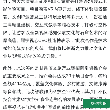
力，为天水伏羲庙及麦积山石窟量身打造VR沉浸式电
影体验项目。项目涵盖VR内容开发、线下体验场景部
署、文创IP运营及主题特展巡展等多元方向，旨在通
过高精度建模、交互式叙事等核心技术，打破时空界
限，让游客以全新视角感知伏羲文化与石窟艺术的深
厚底蕴。耀宇视芯CEO杜逢博表示：“此次合作是技术
赋能传统文化的典范，我们将以创新之力推动文旅产
业从‘观赏式’向‘体验式’升级。”
此外，此次签约是甘肃省文旅产业链招商引资推介会
的重要成果之一。推介会共达成29个项目合作，签约
金额41.14亿元，覆盖文化体验、乡村旅游、文旅康养
等多领域。元境智联作为科技企业代表，其项目不仅
契合甘肃省“文旅+”多业态融合的发展战略，更彰显了
微信客服
耀宇视芯在“虚实共生”赛道的前瞻性布局。耀宇视芯