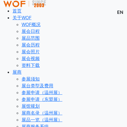
首页
EN
关于WOF
WOF概况
展会日程
展品范围
展会历程
展会照片
展会视频
资料下载
展商
参展须知
展台类型及费用
参展申请（温州展）
参展申请（东盟展）
展馆规划
展商名录（温州展）
展品一览（温州展）
展商服务系统