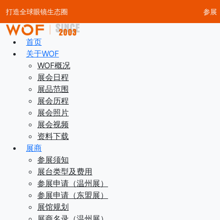
打造全球眼镜生态圈
参展
首页
关于WOF
WOF概况
展会日程
展品范围
展会历程
展会照片
展会视频
资料下载
展商
参展须知
展台类型及费用
参展申请（温州展）
参展申请（东盟展）
展馆规划
展商名录（温州展）