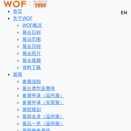
首页
EN
关于WOF
WOF概况
展会日程
展品范围
展会历程
展会照片
展会视频
资料下载
展商
参展须知
展台类型及费用
参展申请（温州展）
参展申请（东盟展）
展馆规划
展商名录（温州展）
展品一览（温州展）
展商服务系统