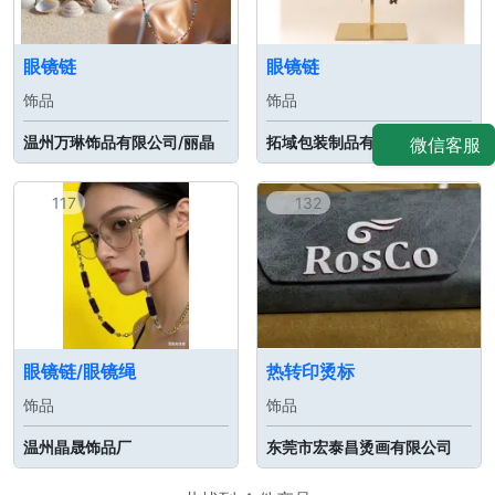
眼镜链
眼镜链
饰品
饰品
温州万琳饰品有限公司/丽晶
拓域包装制品有限公司
微信客服
117
132
眼镜链/眼镜绳
热转印烫标
饰品
饰品
温州晶晟饰品厂
东莞市宏泰昌烫画有限公司