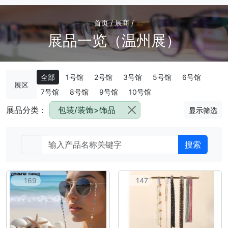
首页 / 展商 /
展品一览（温州展）
全部
1号馆
2号馆
3号馆
5号馆
6号馆
展区
7号馆
8号馆
9号馆
10号馆
展品分类：
包装/装饰>饰品
显示筛选
搜索
169
147