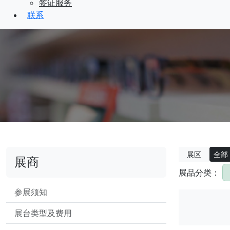
签证服务
联系
展区
全部
展商
展品分类：
参展须知
展台类型及费用