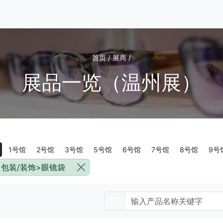
首页 / 展商 /
展品一览（温州展）
1号馆
2号馆
3号馆
5号馆
6号馆
7号馆
8号馆
9号
包装/装饰>眼镜袋