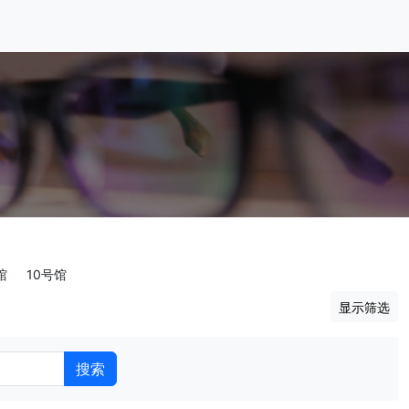
馆
10号馆
显示筛选
搜索