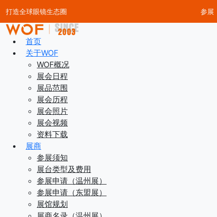
打造全球眼镜生态圈
参展
首页
关于WOF
WOF概况
展会日程
展品范围
展会历程
展会照片
展会视频
资料下载
展商
参展须知
展台类型及费用
参展申请（温州展）
参展申请（东盟展）
展馆规划
展商名录（温州展）