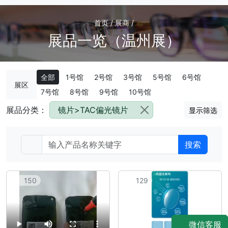
首页 / 展商 /
展品一览（温州展）
全部
1号馆
2号馆
3号馆
5号馆
6号馆
展区
7号馆
8号馆
9号馆
10号馆
展品分类：
镜片>TAC偏光镜片
显示筛选
搜索
150
129
微信客服