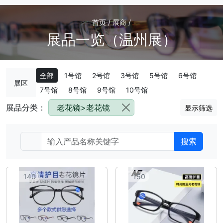
首页 / 展商 /
展品一览（温州展）
全部
1号馆
2号馆
3号馆
5号馆
6号馆
展区
7号馆
8号馆
9号馆
10号馆
展品分类：
老花镜>老花镜
显示筛选
搜索
140
150