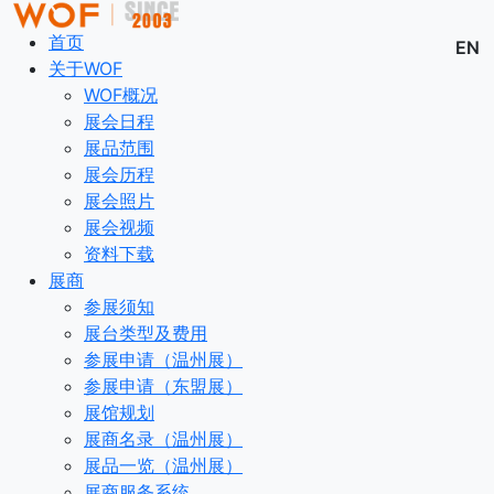
首页
EN
关于WOF
WOF概况
展会日程
展品范围
展会历程
展会照片
展会视频
资料下载
展商
参展须知
展台类型及费用
参展申请（温州展）
参展申请（东盟展）
展馆规划
展商名录（温州展）
展品一览（温州展）
展商服务系统