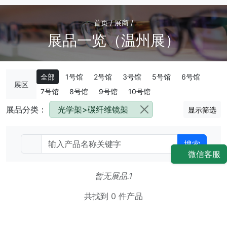
首页 / 展商 /
展品一览（温州展）
全部
1号馆
2号馆
3号馆
5号馆
6号馆
展区
7号馆
8号馆
9号馆
10号馆
展品分类：
光学架>碳纤维镜架
显示筛选
搜索
微信客服
暂无展品.1
共找到 0 件产品