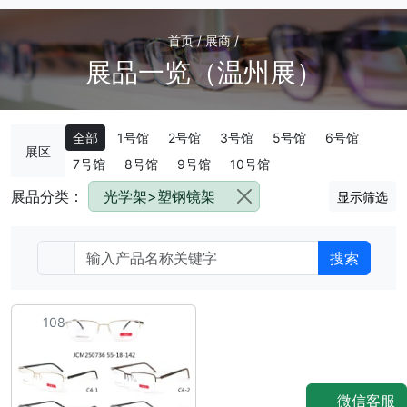
首页 / 展商 /
展品一览（温州展）
全部
1号馆
2号馆
3号馆
5号馆
6号馆
展区
7号馆
8号馆
9号馆
10号馆
展品分类：
光学架>塑钢镜架
显示筛选
搜索
108
微信客服