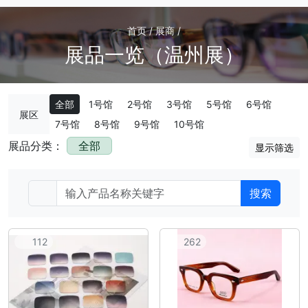
首页 / 展商 /
展品一览（温州展）
全部
1号馆
2号馆
3号馆
5号馆
6号馆
展区
7号馆
8号馆
9号馆
10号馆
展品分类：
全部
显示筛选
搜索
112
262