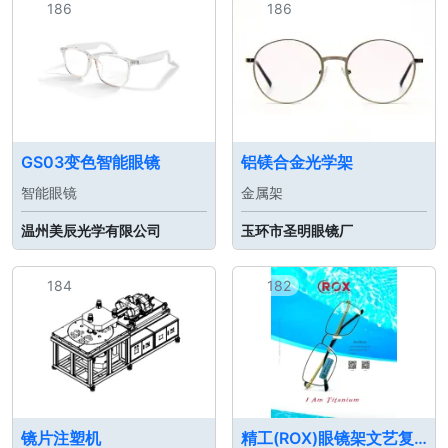
186
186
GS03变色智能眼镜
铝镁合金光学架
智能眼镜
金属架
温州美辰光学有限公司
玉环市圣明眼镜厂
184
182
镜片注塑机
精工(ROX)眼镜架文艺复古设计系列钛材超轻