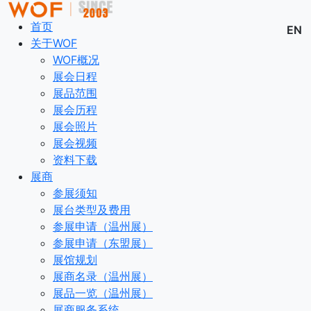
首页
EN
关于WOF
WOF概况
展会日程
展品范围
展会历程
展会照片
展会视频
资料下载
展商
参展须知
展台类型及费用
参展申请（温州展）
参展申请（东盟展）
展馆规划
展商名录（温州展）
展品一览（温州展）
展商服务系统